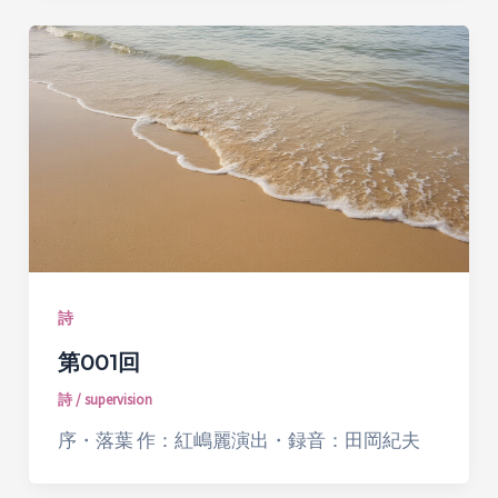
詩
第001回
詩
/
supervision
序・落葉 作：紅嶋麗演出・録音：田岡紀夫