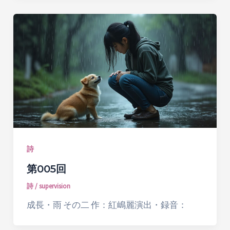
詩
第005回
詩
/
supervision
成長・雨 その二 作：紅嶋麗演出・録音：