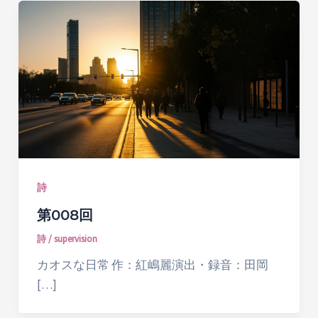
詩
第008回
詩
/
supervision
カオスな日常 作：紅嶋麗演出・録音：田岡
[…]