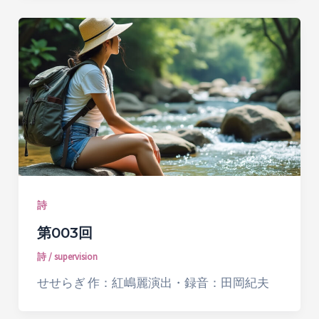
詩
第003回
詩
/
supervision
せせらぎ 作：紅嶋麗演出・録音：田岡紀夫