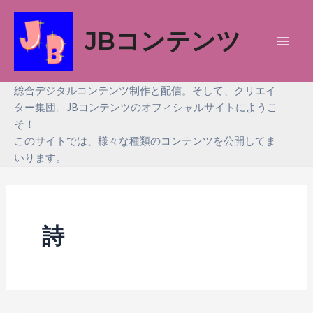
内
容
JBコンテンツ
を
Main
ス
Men
キ
総合デジタルコンテンツ制作と配信。そして、クリエイ
ッ
ター集団。JBコンテンツのオフィシャルサイトにようこ
そ！
プ
このサイトでは、様々な種類のコンテンツを公開してま
いります。
詩