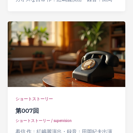
ショートストーリー
第007回
ショートストーリー
/
supervision
着信 作：紅嶋麗演出・録音：田岡紀夫出演