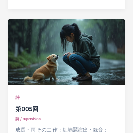
詩
第005回
詩
/
supervision
成長・雨 その二 作：紅嶋麗演出・録音：