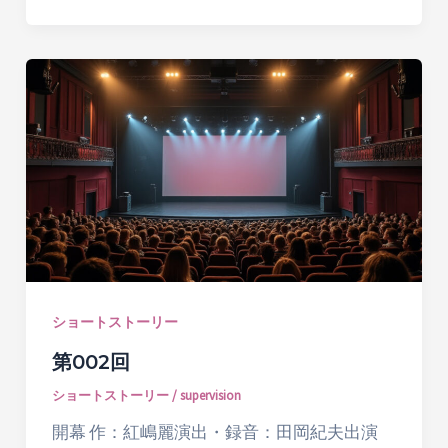
ショートストーリー
第002回
ショートストーリー
/
supervision
開幕 作：紅嶋麗演出・録音：田岡紀夫出演