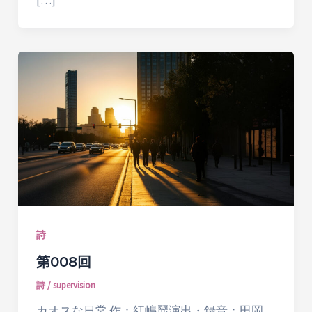
[…]
詩
第008回
詩
/
supervision
カオスな日常 作：紅嶋麗演出・録音：田岡