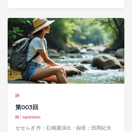
詩
第003回
詩
/
supervision
せせらぎ 作：紅嶋麗演出・録音：田岡紀夫