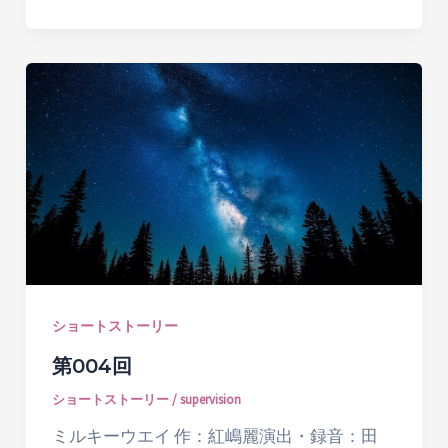
ショートストーリー
第004回
ショートストーリー
/
supervision
ミルキーウエイ 作：紅嶋麗演出・録音：田