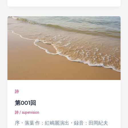
詩
第001回
詩
/
supervision
序・落葉 作：紅嶋麗演出・録音：田岡紀夫