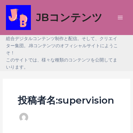
内
容
JBコンテンツ
を
Main
ス
Men
キ
総合デジタルコンテンツ制作と配信。そして、クリエイ
ッ
ター集団。JBコンテンツのオフィシャルサイトにようこ
そ！
プ
このサイトでは、様々な種類のコンテンツを公開してま
いります。
投稿者名:supervision