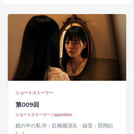
ショートストーリー
第009回
ショートストーリー
/
supervision
鏡の中の私 作：紅嶋麗演出・録音：田岡紀