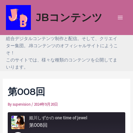
内
容
JBコンテンツ
を
Main
ス
Men
キ
総合デジタルコンテンツ制作と配信。そして、クリエイ
ッ
ター集団。JBコンテンツのオフィシャルサイトにようこ
そ！
プ
このサイトでは、様々な種類のコンテンツを公開してま
いります。
第008回
By
supervision
/
2024年9月20日
姫川しずかの one time of jewel
第008回