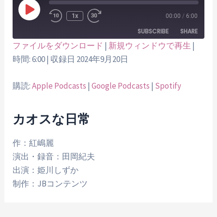
Play
1x
00:00
/
6:00
Episode
SUBSCRIBE
SHARE
ファイルをダウンロード
|
新規ウィンドウで再生
|
時間: 6:00
|
収録日 2024年9月20日
SHARE
Apple Podcasts
Google Podcasts
Spotify
LINK
購読:
Apple Podcasts
|
Google Podcasts
|
Spotify
RSS FEED
EMBED
カオスな日常
作：紅嶋麗
演出・録音：田岡紀夫
出演：姫川しずか
制作：JBコンテンツ